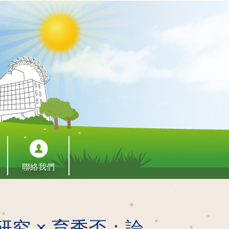
聯絡我們
究 × 育秀盃：論