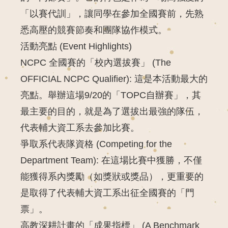
「以賽代訓」，讓同學在參加全國賽前，先熟
悉高壓的競賽節奏和團隊協作模式。
活動亮點 (Event Highlights)
NCPC 全國賽的「校內選拔賽」 (The
OFFICIAL NCPC Qualifier):
這是本活動
最大的
亮點
。舉辦這場9/20的「TOPC自辦賽」，其
最主要的目的
，就是為了
選拔出最強的隊伍
，
代表輔大資工系去參加比賽。
爭取系代表隊資格 (Competing for the
Department Team):
在這場比賽中獲勝，不僅
能獲得系內獎勵（如獎狀或獎品），更重要的
是取得了代表輔大資工系出征全國賽的「門
票」。
高教深耕計畫的「成果指標」 (A Benchmark