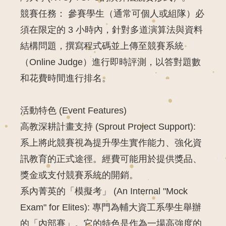
競賽任務：
參賽學生（通常可個人或組隊）必
須在限定的 3 小時內，針對多道演算法與資料
結構問題，撰寫程式碼並上傳至競賽系統
（Online Judge）進行即時評測，以答對題數
和花費時間進行排名。
活動特色 (Event Features)
高教深耕計畫支持 (Sprout Project Support):
系上將此競賽視為提升學生實作能力、強化資
訊教育的正式途徑。經費可能用於提供獎品、
獎金或支付競賽系統的開銷。
系內菁英的「模擬考」 (An Internal "Mock
Exam" for Elites):
專門為輔大資工系學生舉辦
的「內部賽」。它的特色是作為一場高強度的