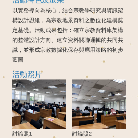
以實務導向為核心，結合宗教學研究與資訊架
構設計思維，為宗教地景資料之數位化建構奠
定基礎。活動成果包括：確立宗教資料庫架構
的整體設計方向、建立資料關聯邏輯的共同共
識，並形成宗教數據化保存與應用策略的初步
藍圖。
活動照片
討論照1
討論照2