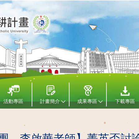
活動專區
計畫簡介
成果專區
下載專區
團—李啟華老師】菁英盃討