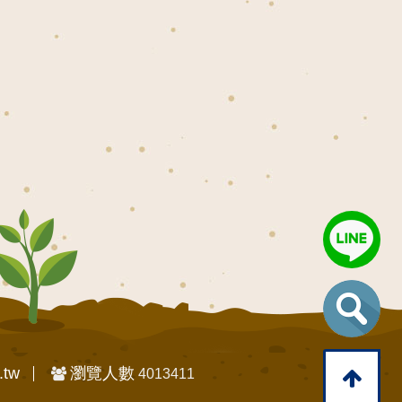
.tw
瀏覽人數
4013411