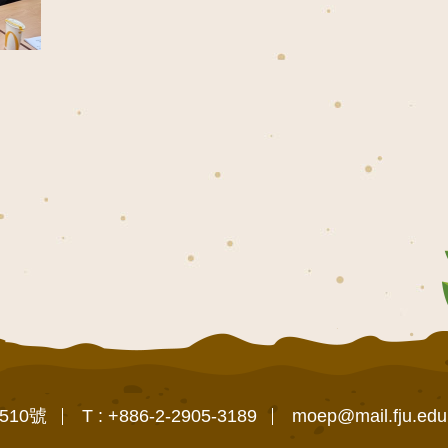
510號
T : +886-2-2905-3189
moep@mail.fju.edu