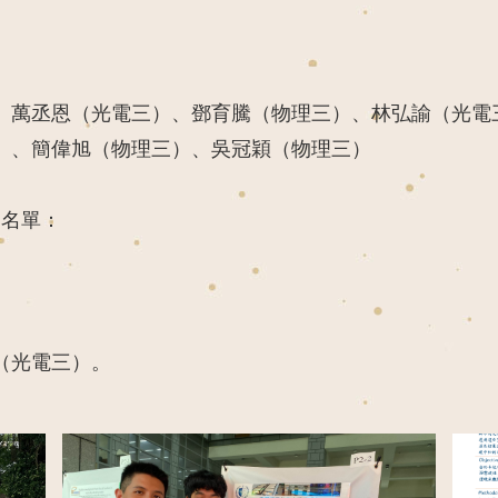
、萬丞恩（光電三）、鄧育騰（物理三）、林弘諭（光電
）、簡偉旭（物理三）、吳冠穎（物理三）
過名單：
（光電三）。