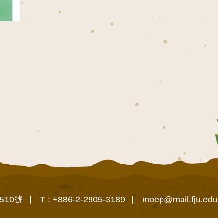
510號
T : +886-2-2905-3189
moep@mail.fju.edu