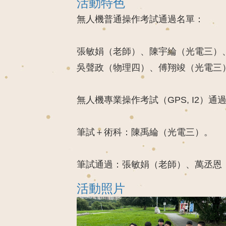
活動特色
無人機普通操作考試通過名單：
張敏娟（老師）、陳宇綸（光電三）
吳聲政（物理四）、傅翔竣（光電三
無人機專業操作考試（GPS, I2）通
筆試＋術科：陳禹綸（光電三）。
筆試通過：張敏娟（老師）、萬丞恩
活動照片