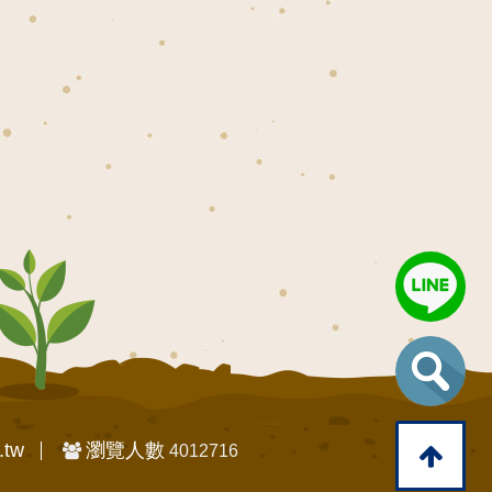
.tw
瀏覽人數
4012716