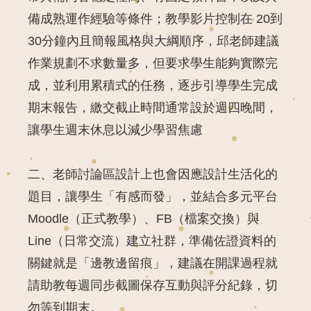
備成熟運作經驗等條件；教學影片控制在 20到
30分鐘內且簡報風格與大綱順序，邱老師建議
作業規劃不求數量多，但要求學生能夠實際完
成，並利用累積式的任務，逐步引導學生完成
期末報告，繳交截止時間通常設於週四晚間，
讓學生週末休息以減少學習焦慮
二、老師討論區設計上也會因應設計生活化的
題目，讓學生「有感而發」，並結合多元平台
Moodle（正式教學）、FB（檔案交換）與
Line（日常交流）建立社群，準備佐證資料的
關鍵就是「邊教邊留痕」，建議在開課過程就
請助教每週同步截圖保存互動與評分紀錄，切
勿等到期末。