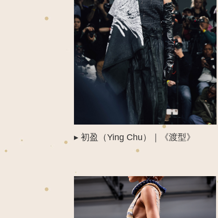
▸
初盈（
Ying Chu
）｜
《
渡型
》