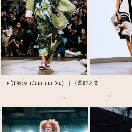
 ▸
許涓涓（
Juanjuan
Xu
）｜
《
眾影之間