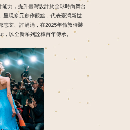
之創新設計能力，提升臺灣設計於全球時尚舞台
，呈現多元創作觀點，代表臺灣新世
郭志文
、
許涓涓
，在2025年倫敦時裝
ut，
以全新系列詮釋百年傳承
。