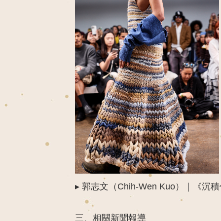
▸
郭志文（
Chih
-Wen
Kuo
）｜
《
沉積
三、相關新聞報導