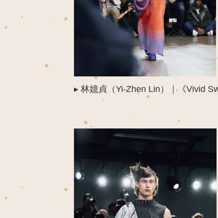
▸
林嬑貞（
Yi-Zhen Lin
）｜
《Vivid Sw