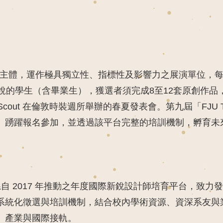
敦時裝週為主體，運作極具獨立性、指標性及影響力之展演單位
的學生（含畢業生），獲選者須完成8至12套原創作品，並於同
 Scout 在倫敦時裝週所舉辦的春夏發表會。第九屆「FJU 
）踴躍報名參加，並透過該平台完整的培訓機制，孵育未
自 2017 年推動之年度國際新銳設計師培育平台，致力
系統化徵選與培訓機制，結合校內學術資源、資深系友與
、產業與國際接軌。