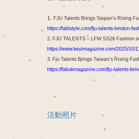
1.
FJU Talents Brings Taiwan’s Rising F
https://fablstyle.com/fju-talents-london-f
2. FJU TALENTS – LFW SS26 Fashion s
https://www.keyimagazine.com/2025/10/11/
3.
Fju Talents Brings Taiwan’s Rising Fa
https://fabukmagazine.com/fju-talents-bri
活動照片