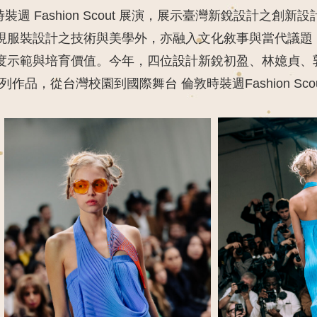
與倫敦時裝週 Fashion Scout 展演，展示臺灣新銳設計
現服裝設計之技術與美學外，亦融入文化敘事與當代議題
度示範與培育價值。今年，四位設計新銳
初盈
、
林嬑貞
、
新系列作品，
從台灣校園到國際舞台
倫敦時裝週Fashion Sco