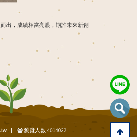
脫穎而出，成績相當亮眼，期許未來新創
.tw
瀏覽人數
4014022