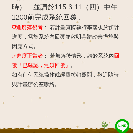
時）。並請於115.6.11（四）中午
1200前完成系統回覆。
❎進度落後者
： 若計畫實際執行率落後於預計
進度，
需於系統內回覆並敘明具體改善
措施與
因應方式
。
✅進度正常者
：
若無落後情形，請於系統內
回
覆「已確認，無須回覆」
。
如有任何系統操作或經費核銷疑問，
歡迎隨時
與計畫辦公室聯絡。