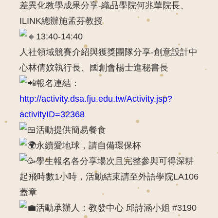
差異化教學成果分享-織品學院何兆華院長、
ILINK總辦施孟芬教授
13:40-14:40
人社領域競賽介紹與獲獎團隊分享-創意設計中
心林倩妏執行長、國創會楊士進秘書長
報名連結：
http://activity.dsa.fju.edu.tw/Activity.jsp?
activityID=32368
活動提供簡易餐食
永續愛地球，請自備環保杯
學生報名各分享場次且完整參與可得深耕
起飛時數1小時，活動結束請至外語學院LA106
蓋章
活動承辦人：教發中心 邱詩涵小姐 #3190