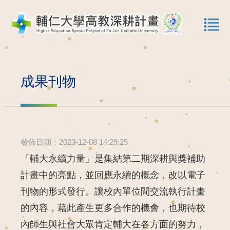
成果刊物
發佈日期：2023-12-08 14:29:25
「輔大永續力量」是集結第二期深耕與獎補助
計畫中的亮點，並回應永續的概念，改以電子
刊物的形式發行。讓校內單位間交流執行計畫
的內容，藉此產生更多合作的機會，也期待校
內師生與社會大眾肯定輔大在各方面的努力，