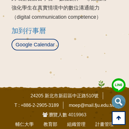
強化
學生
在
真實
情境
中的
數位
溝通
能力
（
digital
communication
competence）
加到行事曆
Google Calendar
24205 新北市新莊區中正路510號
T : +886-2-2905-3189
moep@mail.fju.edu.tw
瀏覽人數
4019963
輔仁大學
教育部
組織管理
計畫管理