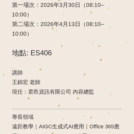
第一場次
：2026年3月30日（08:10–
10:00）
第二場次
：2026年4月13日（08:10–
10:00）
地點: ES406
講師
王
錦
宏
老師
現任：
君
邑
資訊
有限公司
內容
總監
專長
領域
遠距
教學｜
AIGC
生成
式
AI
應用｜
Office
365
應