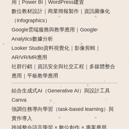
用｜
Power
BI｜
WordPress
建
置
數位
教材
設計｜
商業
簡報
製作｜
資訊
圖像
化
（
Infographics）
Google
雲端
服務
與
教學
應用｜
Google
Analytics
數據
分析
Looker
Studio
資料
視覺
化｜
影像
剪輯｜
AR/
VR/
MR
應用
社
群
行銷｜
資訊
安全
與
社交
工程｜
多媒體
整合
應用｜
平板
教學
應用
結合
生成
式
AI（
Generative
AI）
與
設計
工具
Canva
強調
任務
導向
學習（
task-
based
learning）
與
實作
導入
跨
域
整合
語言
學習 ×
數位
創作 ×
專案
應用