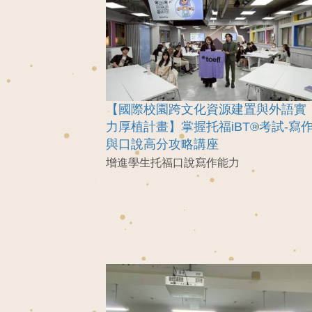
【國際校園跨文化資源建置與外語實
力厚植計畫】掌握托福iBT®考試-寫
與口說高分攻略講座
增進學生托福口說寫作能力