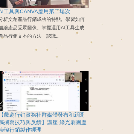
AI工具與CANVA應用第二場次
分析文創產品行銷成功的特點。學習如何
描繪產品受眾圖像。掌握運用AI工具生成
產品行銷文本的方法，認識...
【戲劇行銷實務社群媒體發布和新聞
稿撰寫技巧與反饋】講座-綠光劇團盧
崇瑋行銷製作經理