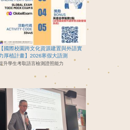
【國際校園跨文化資源建置與外語實
力厚植計畫】2026寒假大語測
提升學生考取語言檢測證照能力