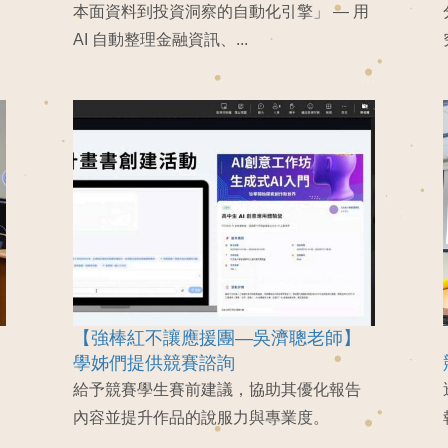
本面資料到投資洞察的自動化引擎」 — 用
AI 自動整理金融資訊、...
【強棒紅不讓應援團—吳濟聰老師】
學姊們提供競賽諮詢
給予競賽學生賽前建議，協助其優化報告
內容並提升作品的說服力與專業度。