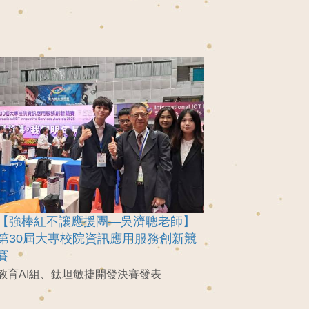
【強棒紅不讓應援團—吳濟聰老師】
第30屆大專校院資訊應用服務創新競
賽
教育AI組、鈦坦敏捷開發決賽發表