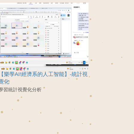
【樂學AI!經濟系的人工智能】-統計視
覺化
學習統計視覺化分析