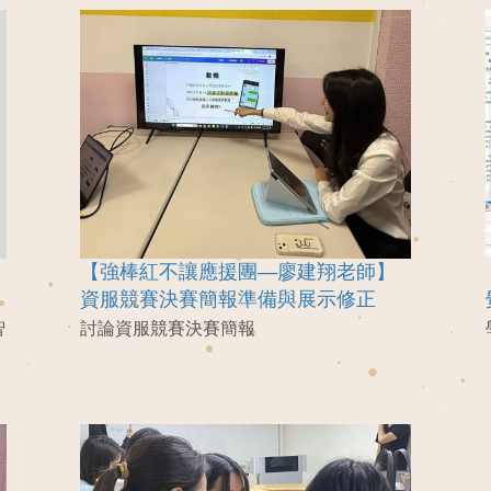
【強棒紅不讓應援團—廖建翔老師】
資服競賽決賽簡報準備與展示修正
智
討論資服競賽決賽簡報