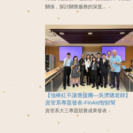
關係，探討關懷服務的深度...
【強棒紅不讓應援團—吳濟聰老師】
資管系專題發表-FinAId智財幫
資管系大三專題競賽成果發表