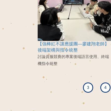
【強棒紅不讓應援團—廖建翔老師】
後端架構與指令統整
討論資服競賽的專案後端語言使用、終端
機指令統整
3
4