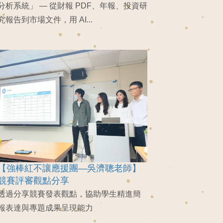
分析系統」 — 從財報 PDF、年報、投資研
究報告到市場文件，用 AI...
【強棒紅不讓應援團—吳濟聰老師】
競賽評審觀點分享
透過分享競賽發表觀點，協助學生精進簡
報表達與專題成果呈現能力