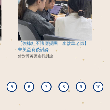
【強棒紅不讓應援團—李啟華老師】-
菁英盃賽後討論
針對菁英盃進行討論
5
6
7
8
9
10