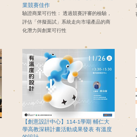
業競賽佳作
驗證商業可行性： 透過競賽評審的檢驗，
評估「伴擬面試」系統走向市場產品的商
化潛力與創業可行性
【創意設計中心】114-1學期 輔仁大
學高教深耕計畫活動成果發表 有溫度
的設計