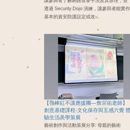
讓參與者了解網路攻擊手法及其原理，並
透過 Security Dojo 演練，讓參與者能實作
基本的資安防護設定或攻...
【強棒紅不讓應援團—詹宗佑老師】
創意基礎課程-文化保存與五感六覺 
驗生活美學策展
藝術創作與活動策展分享: 母親的藝術