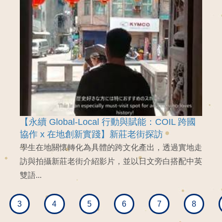
【永續 Global-Local 行動與賦能：COIL 跨國
協作 x 在地創新實踐】新莊老街探訪
學生在地關懷轉化為具體的跨文化產出，透過實地走
訪與拍攝新莊老街介紹影片，並以日文旁白搭配中英
雙語...
3
4
5
6
7
8