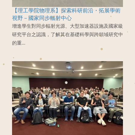
【理工學院物理系】探索科研前沿・拓展學術
視野－國家同步輻射中心
增進學生對同步輻射光源、大型加速器設施及國家級
研究平台之認識，了解其在基礎科學與跨領域研究中
的重...